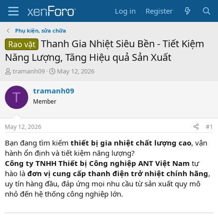
Log in
Register
Phụ kiện, sửa chữa
Thanh Gia Nhiệt Siêu Bền - Tiết Kiệm
Rao vặt
Năng Lượng, Tăng Hiệu quả Sản Xuất
T
S
tramanh09
May 12, 2026
h
t
r
a
tramanh09
T
e
r
Member
a
t
d
d
s
a
May 12, 2026
#1
t
t
a
e
Bạn đang tìm kiếm
thiết bị gia nhiệt chất lượng cao
, vận
r
hành ổn định và tiết kiệm năng lượng?
t
Công ty TNHH Thiết bị Công nghiệp ANT Việt Nam
tự
e
hào là
đơn vị cung cấp thanh điện trở nhiệt chính hãng
,
r
uy tín hàng đầu, đáp ứng mọi nhu cầu từ sản xuất quy mô
nhỏ đến hệ thống công nghiệp lớn.