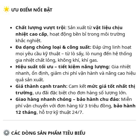
ƯU ĐIỂM NỔI BẬT
Chất lượng vượt trội:
Sản xuất từ
vật liệu chịu
nhiệt cao cấp
, hoạt động bền bỉ trong môi trường
khắc nghiệt.
Đa dạng chủng loại & công suất:
Đáp ứng linh hoạt
mọi yêu cầu kỹ thuật – từ lò sấy, lò nung đến hệ thống
gia nhiệt chất lỏng, không khí, khí gas.
Hiệu suất tối ưu – tiết kiệm năng lượng:
Gia nhiệt
nhanh, ổn định, giảm chi phí vận hành và nâng cao hiệu
quả sản xuất.
Giá thành cạnh tranh:
Cam kết
mức giá tốt nhất thị
trường
, ưu đãi đặc biệt cho đơn hàng số lượng lớn.
Giao hàng nhanh chóng – bảo hành chu đáo:
Miễn
phí vận chuyển với đơn hàng từ 3 triệu đồng,
bảo hành
12 tháng
, hỗ trợ kỹ thuật 24/7.
CÁC DÒNG SẢN PHẨM TIÊU BIỂU